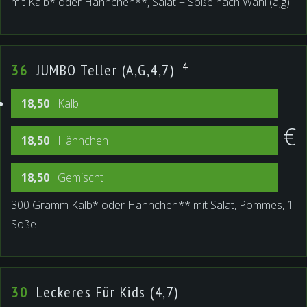
mit Kalb* oder Hähnchen**, Salat + Soße nach Wahl (a,g)
4
36
JUMBO Teller (A,G,4,7)
18,50
Kalb
€
18,50
Hähnchen
18,50
Gemischt
300 Gramm Kalb* oder Hähnchen** mit Salat, Pommes, 1
Soße
30
Leckeres Für Kids (4,7)