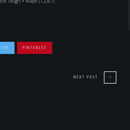
k 180gr) + Mayo (1,2,4,7)
TTER
PINTEREST
NEXT POST